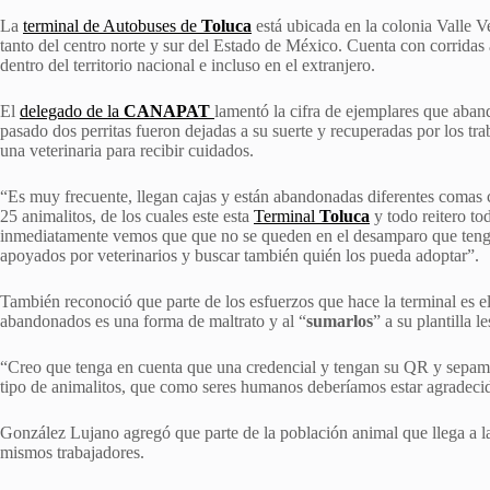
La
terminal de Autobuses de
Toluca
está ubicada en la colonia Valle V
tanto del centro norte y sur del Estado de México. Cuenta con corridas a
dentro del territorio nacional e incluso en el extranjero.
El
delegado de la
CANAPAT
lamentó la cifra de ejemplares que aban
pasado dos perritas fueron dejadas a su suerte y recuperadas por los tra
una veterinaria para recibir cuidados.
“Es muy frecuente, llegan cajas y están abandonadas diferentes comas
25 animalitos, de los cuales este esta
Terminal
Toluca
y todo reitero t
inmediatamente vemos que que no se queden en el desamparo que tenga
apoyados por veterinarios y buscar también quién los pueda adoptar”.
También reconoció que parte de los esfuerzos que hace la terminal es e
abandonados es una forma de maltrato y al “
sumarlos
” a su plantilla 
“Creo que tenga en cuenta que una credencial y tengan su QR y sepamos 
tipo de animalitos, que como seres humanos deberíamos estar agradec
González Lujano agregó que parte de la población animal que llega a la
mismos trabajadores.