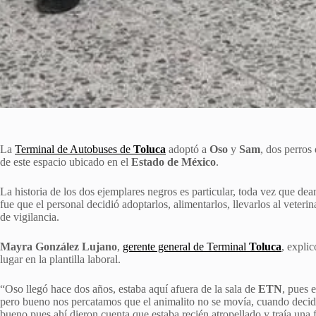
La
Terminal de Autobuses de
Toluca
adoptó a
Oso
y
Sam
, dos perros
de este espacio ubicado en el
Estado de México
.
La historia de los dos ejemplares negros es particular, toda vez que deam
fue que el personal decidió adoptarlos, alimentarlos, llevarlos al veter
de vigilancia.
Mayra González Lujano
,
gerente general de Terminal
Toluca
, expli
lugar en la plantilla laboral.
“Oso llegó hace dos años, estaba aquí afuera de la sala de
ETN
, pues 
pero bueno nos percatamos que el animalito no se movía, cuando decidi
bueno pues ahí dieron cuenta que estaba recién atropellado y traía una f