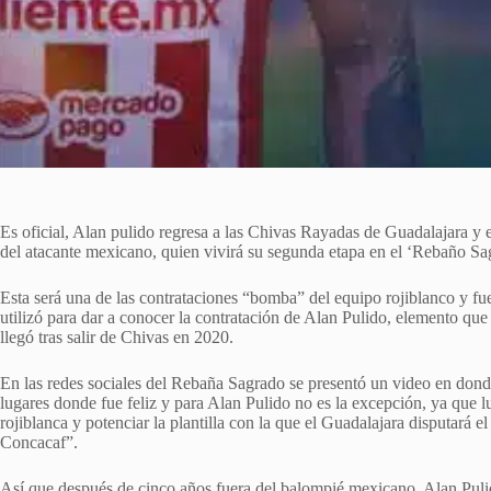
Es oficial, Alan pulido regresa a las Chivas Rayadas de Guadalajara y e
del atacante mexicano, quien vivirá su segunda etapa en el ‘Rebaño Sa
Esta será una de las contrataciones “bomba” del equipo rojiblanco y fue
utilizó para dar a conocer la contratación de Alan Pulido, elemento qu
llegó tras salir de Chivas en 2020.
En las redes sociales del Rebaña Sagrado se presentó un video en dond
lugares donde fue feliz y para Alan Pulido no es la excepción, ya que lu
rojiblanca y potenciar la plantilla con la que el Guadalajara disputar
Concacaf”.
Así que después de cinco años fuera del balompié mexicano, Alan Puli