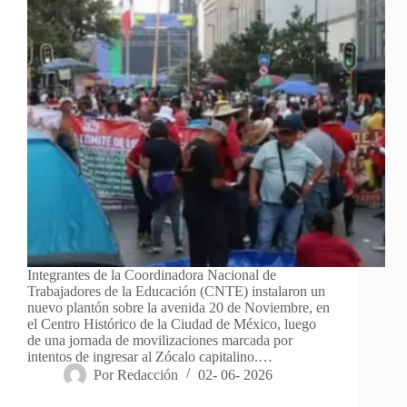
Integrantes de la Coordinadora Nacional de
Trabajadores de la Educación (CNTE) instalaron un
nuevo plantón sobre la avenida 20 de Noviembre, en
el Centro Histórico de la Ciudad de México, luego
de una jornada de movilizaciones marcada por
intentos de ingresar al Zócalo capitalino.…
Por
Redacción
02- 06- 2026