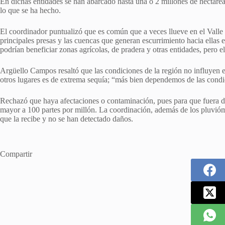
En dichas entidades se han abarcado hasta una o 2 millones de hectárea
lo que se ha hecho.
El coordinador puntualizó que es común que a veces llueve en el Valle 
principales presas y las cuencas que generan escurrimiento hacia ellas 
podrían beneficiar zonas agrícolas, de pradera y otras entidades, pero 
Argüello Campos resaltó que las condiciones de la región no influyen en
otros lugares es de extrema sequía; “más bien dependemos de las condi
Rechazó que haya afectaciones o contaminación, pues para que fuera da
mayor a 100 partes por millón. La coordinación, además de los pluviómet
que la recibe y no se han detectado daños.
Compartir