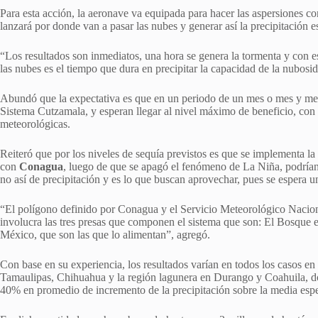
Para esta acción, la aeronave va equipada para hacer las aspersiones c
lanzará por donde van a pasar las nubes y generar así la precipitación e
“Los resultados son inmediatos, una hora se genera la tormenta y con 
las nubes es el tiempo que dura en precipitar la capacidad de la nubos
Abundó que la expectativa es que en un periodo de un mes o mes y med
Sistema Cutzamala, y esperan llegar al nivel máximo de beneficio, con
meteorológicas.
Reiteró que por los niveles de sequía previstos es que se implementa l
con
Conagua
, luego de que se apagó el fenómeno de La Niña, podrían
no así de precipitación y es lo que buscan aprovechar, pues se espera un
“El polígono definido por Conagua y el Servicio Meteorológico Naciona
involucra las tres presas que componen el sistema que son: El Bosque 
México, que son las que lo alimentan”, agregó.
Con base en su experiencia, los resultados varían en todos los casos en
Tamaulipas, Chihuahua y la región lagunera en Durango y Coahuila, d
40% en promedio de incremento de la precipitación sobre la media es