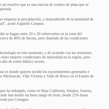
on un reactivo que es una mezcla de yoduro de plata que se
sperada.
eso empieza la precipitación, y dependiendo de la humedad de
idad”, acotó Argüello Campos.
io se hagan entre 20 o 30 sobrevuelos en la zona del
 cerca de 40% de lluvias, pero depende de las condiciones
a tecnología en este momento, y de acuerdo con las reuniones
 tener mejores condiciones de nubosidad en la región, pero
 año de estrés hídrico severo.
l en donde quieren incidir los escurrimientos generados e
en Michoacán, Villa Victoria y Valle de Bravo en el Estado de
 que ha trabajado, como en Baja California, Sinaloa, Sonora,
onde han tenido un buen rango de éxito, desde 25% hasta
perada por Conagua.