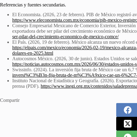
Referencias y fuentes secundarias.
El Economista. (2026, 23 de febrero). PIB de México registró a
https://www.eleconomista.com.mx/economia/pib-mexico-registr
Consejo Empresarial Mexicano de Comercio Exterior, Inversión
exportadora debe ser pilar del crecimiento económico de Méx
ser-pilar-del-crecimiento-economico-de-mexico-comce/
El País. (2026, 19 de febrero). México alcanza un nuevo récord
https://elpais.com/mexico/economia/2026-02-19/mexico-alcanza
dolares-en-2025.html
Autocosmos México. (2026, 30 de junio). Estados Unidos se s
https://noticias.autocosmos.com.mx/2026/06/30/estados-unidos-
Swissinfo. (2024). La inversión fija bruta de México cae un 6,7
inversi%C3%B3n-fija-bruta-de-m%C3%A9xico-cae-un-6%2C7-
Instituto Nacional de Estadística y Geografía. (2026). Exportacio
prensa (PDF).
https://www.inegi.org.mx/contenidos/saladeprens
Compartir