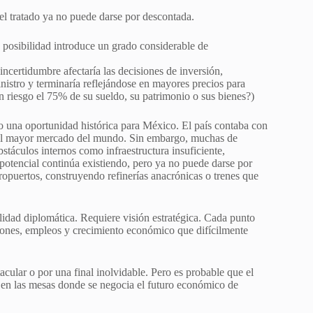
l tratado ya no puede darse por descontada.
posibilidad introduce un grado considerable de
ncertidumbre afectaría las decisiones de inversión,
nistro y terminaría reflejándose en mayores precios para
riesgo el 75% de su sueldo, su patrimonio o sus bienes?)
 una oportunidad histórica para México. El país contaba con
l al mayor mercado del mundo. Sin embargo, muchas de
stáculos internos como infraestructura insuficiente,
l potencial continúa existiendo, pero ya no puede darse por
ropuertos, construyendo refinerías anacrónicas o trenes que
dad diplomática. Requiere visión estratégica. Cada punto
iones, empleos y crecimiento económico que difícilmente
ular o por una final inolvidable. Pero es probable que el
o en las mesas donde se negocia el futuro económico de