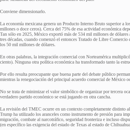
Conviene dimensionarlo.
La economía mexicana genera un Producto Interno Bruto superior a los 3
millones o doce ceros). Cerca del 75% de esa actividad económica depen
Tan sólo en 2025, México exportó más de 534 mil millones de dólares 
tres décadas, cuando comenzó el entonces Tratado de Libre Comercio 
los 50 mil millones de dólares.
En otras palabras, la integración comercial con Norteamérica multiplic
ciento). Ninguna otra política económica ha transformado tanto la estru
Por ello resulta preocupante que buena parte del debate público perma
mientras la renegociación del principal acuerdo comercial de México oc
No se trata de minimizar el valor simbólico de organizar por tercera o
verdadero partido económico se está jugando en otra cancha.
La revisión del TMEC ocurre en un contexto completamente distinto a
Trump ha utilizado los aranceles como instrumento de presión para imp
migración, combate al narcotráfico, seguridad fronteriza e incluso disp
(en específico las exigencia del estado de Texas al estado de Chihuahua