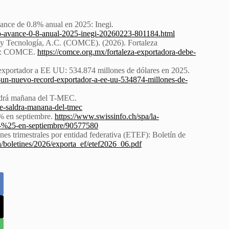
vance de 0.8% anual en 2025: Inegi.
o-avance-0-8-anual-2025-inegi-20260223-801184.html
 y Tecnología, A.C. (COMCE). (2026). Fortaleza
ico: COMCE.
https://comce.org.mx/fortaleza-exportadora-debe-
 exportador a EE UU: 534.874 millones de dólares en 2025.
-un-nuevo-record-exportador-a-ee-uu-534874-millones-de-
aldrá mañana del T-MEC.
se-saldra-manana-del-tmec
 % en septiembre.
https://www.swissinfo.ch/spa/la-
%25-en-septiembre/90577580
nes trimestrales por entidad federativa (ETEF): Boletín de
a/boletines/2026/exporta_ef/etef2026_06.pdf