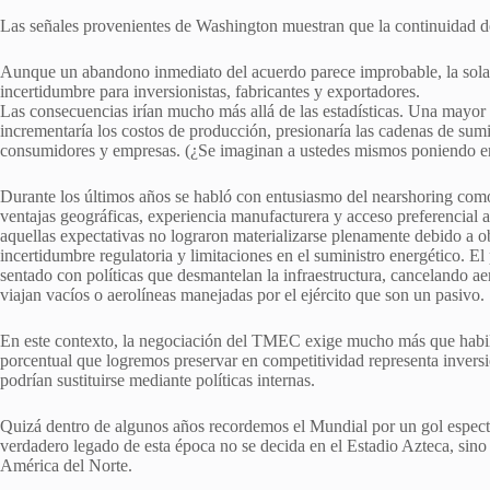
Las señales provenientes de Washington muestran que la continuidad de
Aunque un abandono inmediato del acuerdo parece improbable, la sola 
incertidumbre para inversionistas, fabricantes y exportadores.
Las consecuencias irían mucho más allá de las estadísticas. Una mayor i
incrementaría los costos de producción, presionaría las cadenas de sumi
consumidores y empresas. (¿Se imaginan a ustedes mismos poniendo en 
Durante los últimos años se habló con entusiasmo del nearshoring como
ventajas geográficas, experiencia manufacturera y acceso preferencia
aquellas expectativas no lograron materializarse plenamente debido a ob
incertidumbre regulatoria y limitaciones en el suministro energético. E
sentado con políticas que desmantelan la infraestructura, cancelando ae
viajan vacíos o aerolíneas manejadas por el ejército que son un pasivo.
En este contexto, la negociación del TMEC exige mucho más que habili
porcentual que logremos preservar en competitividad representa invers
podrían sustituirse mediante políticas internas.
Quizá dentro de algunos años recordemos el Mundial por un gol espectac
verdadero legado de esta época no se decida en el Estadio Azteca, sin
América del Norte.