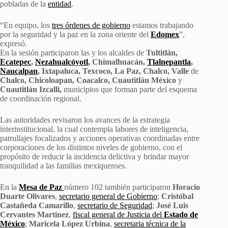
pobladas de la
entidad
.
“En equipo, los
tres órdenes de gobierno
estamos trabajando
por la seguridad y la paz en la zona oriente del
Edomex
”,
expresó.
En la sesión participaron las y los alcaldes de
Tultitlán,
Ecatepec
,
Nezahualcóyotl
, Chimalhuacán,
Tlalnepantla
,
Naucalpan
, Ixtapaluca, Texcoco, La Paz, Chalco, Valle
de
Chalco, Chicoloapan, Coacalco, Cuautitlán México
y
Cuautitlán Izcalli,
municipios que forman parte del esquema
de coordinación regional.
Las autoridades revisaron los avances de la estrategia
interinstitucional, la cual contempla labores de inteligencia,
patrullajes focalizados y acciones operativas coordinadas entre
corporaciones de los distintos niveles de gobierno, con el
propósito de reducir la incidencia delictiva y brindar mayor
tranquilidad a las familias mexiquenses.
En la
Mesa de Paz
número 102 también participaron
Horacio
Duarte Olivares
,
secretario general de Gobierno
;
Cristóbal
Castañeda Camarillo
,
secretario de Seguridad
;
José Luis
Cervantes Martínez
,
fiscal general de Justicia del
Estado de
México
;
Maricela López Urbina
,
secretaria técnica de la