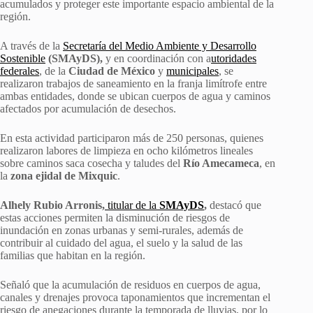
acumulados y proteger este importante espacio ambiental de la
región.
A través de la
Secretaría del Medio Ambiente y Desarrollo
Sostenible
(SMAyDS),
y en coordinación con a
utoridades
federales
, de la
Ciudad de México
y
municipales
, se
realizaron trabajos de saneamiento en la franja limítrofe entre
ambas entidades, donde se ubican cuerpos de agua y caminos
afectados por acumulación de desechos.
En esta actividad participaron más de 250 personas, quienes
realizaron labores de limpieza en ocho kilómetros lineales
sobre caminos saca cosecha y taludes del
Río Amecameca
, en
la
zona ejidal de Mixquic
.
Alhely Rubio Arronis,
titular de la
SMAyDS
,
destacó que
estas acciones permiten la disminución de riesgos de
inundación en zonas urbanas y semi-rurales, además de
contribuir al cuidado del agua, el suelo y la salud de las
familias que habitan en la región.
Señaló que la acumulación de residuos en cuerpos de agua,
canales y drenajes provoca taponamientos que incrementan el
riesgo de anegaciones durante la temporada de lluvias, por lo