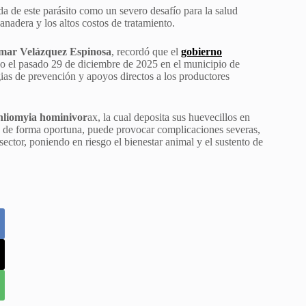
ada de este parásito como un severo desafío para la salud
anadera y los altos costos de tratamiento.
mar Velázquez Espinosa
, recordó que el
gobierno
ado el pasado 29 de diciembre de 2025 en el municipio de
ias de prevención y apoyos directos a los productores
liomyia hominivor
ax, la cual deposita sus huevecillos en
ta de forma oportuna, puede provocar complicaciones severas,
ector, poniendo en riesgo el bienestar animal y el sustento de