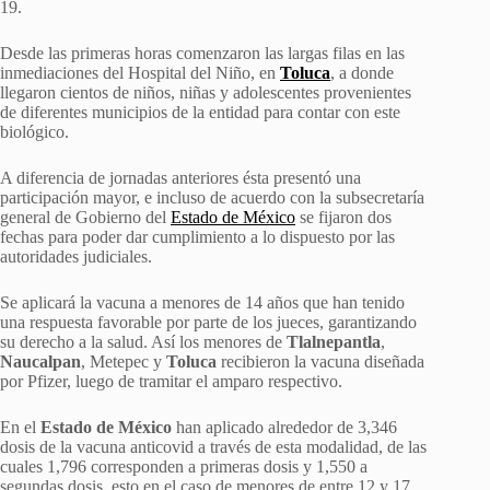
19.
Desde las primeras horas comenzaron las largas filas en las
inmediaciones del Hospital del Niño, en
Toluca
, a donde
llegaron cientos de niños, niñas y adolescentes provenientes
de diferentes municipios de la entidad para contar con este
biológico.
A diferencia de jornadas anteriores ésta presentó una
participación mayor, e incluso de acuerdo con la subsecretaría
general de Gobierno del
Estado de México
se fijaron dos
fechas para poder dar cumplimiento a lo dispuesto por las
autoridades judiciales.
Se aplicará la vacuna a menores de 14 años que han tenido
una respuesta favorable por parte de los jueces, garantizando
su derecho a la salud. Así los menores de
Tlalnepantla
,
Naucalpan
, Metepec y
Toluca
recibieron la vacuna diseñada
por Pfizer, luego de tramitar el amparo respectivo.
En el
Estado de México
han aplicado alrededor de 3,346
dosis de la vacuna anticovid a través de esta modalidad, de las
cuales 1,796 corresponden a primeras dosis y 1,550 a
segundas dosis, esto en el caso de menores de entre 12 y 17