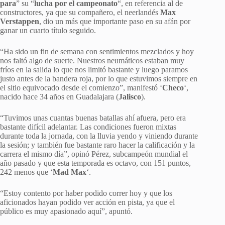
para
” su “
lucha por el campeonato
“, en referencia al de
constructores, ya que su compañero, el neerlandés
Max
Verstappen
, dio un más que importante paso en su afán por
ganar un cuarto título seguido.
“Ha sido un fin de semana con sentimientos mezclados y hoy
nos faltó algo de suerte. Nuestros neumáticos estaban muy
fríos en la salida lo que nos limitó bastante y luego paramos
justo antes de la bandera roja, por lo que estuvimos siempre en
el sitio equivocado desde el comienzo”, manifestó ‘
Checo
‘,
nacido hace 34 años en Guadalajara (
Jalisco
).
“Tuvimos unas cuantas buenas batallas ahí afuera, pero era
bastante difícil adelantar. Las condiciones fueron mixtas
durante toda la jornada, con la lluvia yendo y viniendo durante
la sesión; y también fue bastante raro hacer la calificación y la
carrera el mismo día”, opinó Pérez, subcampeón mundial el
año pasado y que esta temporada es octavo, con 151 puntos,
242 menos que ‘
Mad Max
‘.
“Estoy contento por haber podido correr hoy y que los
aficionados hayan podido ver acción en pista, ya que el
público es muy apasionado aquí”, apuntó.