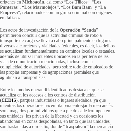
orígenes en
Michoacán,
así como “
Los Tilico
s”, “
Los
Panteras
”,
“Los Marmolejos”,
“
Los Bam Bam
” y “
La
Empresa
”, relacionados con un grupo criminal con orígenes
en
Jalisco.
Los actos de investigación de la
Operación “Send
a”
permitieron concluir que la actividad criminal de robo a
transporte de carga se lleva a cabo principalmente en lugares
diversos a carreteras y vialidades federales, es decir, los delitos
se actualizan fundamentalmente en caminos locales o estatales,
además de utilizar inmuebles ubicados en la periferia de las
vías de comunicación mencionadas, incluso con la
complicidad de autoridades, pero sobre todo de empleados de
las propias empresas y de agrupaciones gremiales que
aglutinan a transportistas.
Entre los modus operandi identificados destaca el que se
actualiza en los accesos a los centros de distribución
(
CEDIS
),
parques industriales o lugares aledaños, ya que
mientras los operadores hacen fila para entregar la mercancía,
son amagados por individuos que a pie de calle irrumpen en
sus unidades, los privan de la libertad y en ocasiones los
abandonan en zonas despobladas, en tanto que las unidades
son trasladadas a otro sitio, donde
“traspalean”
la mercancía