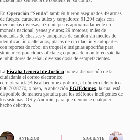
dictada una sentencia de condena en su contra.
En
Operación “Senda”
también fueron asegurados 49 armas
de fuegos, cartuchos útiles y cargadores; 61,294 cajas con
mercancías diversas; 535 mil pesos aproximadamente en
moneda nacional, yenes y euros; 29 motores; miles de
toneladas de chasises y autopartes de camión sin medios de
identificación o alterados; placas de circulación y autopartes
con reportes de robo; un troquel e insignias apócrifas para
simular corporaciones oficiales; equipos de monitoreo satelital
e inhibidores de señal; diversas dosis de estupefacientes.
La
Fiscalía General de Justicia
pone a disposición de la
ciudadanía el correo electrónico
cerotolerancia@fiscaliaedomex.gob.mx, el número telefónico
800 7028770, o bien, la aplicación
FGJEdomex
, la cual está
disponible de manera gratuita para los teléfonos inteligentes de
los sistemas iOS y Android, para que denuncie cualquier
hecho delictivo.
ANTERIOR
SIGUIENTE