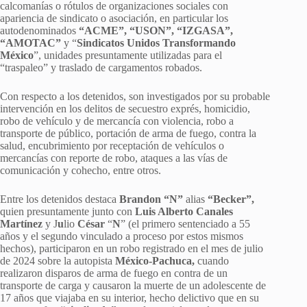
calcomanías o rótulos de organizaciones sociales con
apariencia de sindicato o asociación, en particular los
autodenominados
“ACME”, “USON”, “IZGASA”,
“AMOTAC”
y “
Sindicatos Unidos Transformando
México
”, unidades presuntamente utilizadas para el
“traspaleo” y traslado de cargamentos robados.
Con respecto a los detenidos, son investigados por su probable
intervención en los delitos de secuestro exprés, homicidio,
robo de vehículo y de mercancía con violencia, robo a
transporte de público, portación de arma de fuego, contra la
salud, encubrimiento por receptación de vehículos o
mercancías con reporte de robo, ataques a las vías de
comunicación y cohecho, entre otros.
Entre los detenidos destaca
Brandon “N”
alias
“Becker”,
quien presuntamente junto con
Luis Alberto Canales
Martínez
y J
u
lio
César
“
N
” (el primero sentenciado a 55
años y el segundo vinculado a proceso por estos mismos
hechos), participaron en un robo registrado en el mes de julio
de 2024 sobre la autopista
México-Pachuca,
cuando
realizaron disparos de arma de fuego en contra de un
transporte de carga y causaron la muerte de un adolescente de
17 años que viajaba en su interior, hecho delictivo que en su