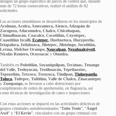
designó un grupo específico de jueces de control que, durante
más de 72 horas consecutivas, realizó el análisis de 82
solicitudes.
Las acciones simultáneas se desarrollaron en los municipios de
Acolman, Aculco, Amecameca, Atenco, Atizapán de
Zaragoza, Atlacomulco, Chalco, Chicoloapan,
Chimalhuacán, Coacalco, Cocotitlán, Coyotepec,
Cuautitlán Izcalli,
Ecatepec
, Huehuetoca, Hueypoxtla,
Ixtapaluca, Ixtlahuaca, Jilotepec, Jilotzingo, Jocotitlán,
Lerma, Melchor Ocampo,
Naucalpan
,
Nezahualcóyotl
,
Nicolás Romero, Ocoyoacac
y
Otumba.
También en
Polotitlán, Soyaniquilpan, Tecámac, Tenango
del Valle, Teoloyucan, Teotihuacán, Tepetlaoxtoc,
Tepozotlán, Texcoco, Tezoyuca, Timilpan,
Tlalnepantla
,
Toluca
, Tultepec, Tultitlán, Valle de Chalco, Zinacantepec
y
Zumpango,
se llevaron a cabo detenciones por
cumplimiento de orden de aprehensión, en flagrancia, así
como técnicas de investigación de cateo e inspecciones.
Con estas acciones se impactó en las actividades delictivas de
grupos criminales autodenominados “
Toño Tenis
”, “
Ángel
Axel
” y “
El Kevin
”, vinculados con un grupo criminal con