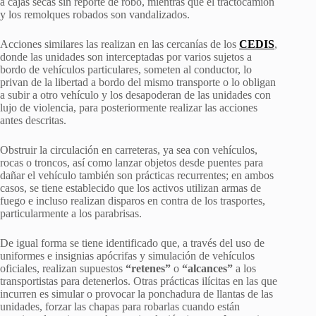
a cajas secas sin reporte de robo, mientras que el tractocamión
y los remolques robados son vandalizados.
Acciones similares las realizan en las cercanías de los
CEDIS
,
donde las unidades son interceptadas por varios sujetos a
bordo de vehículos particulares, someten al conductor, lo
privan de la libertad a bordo del mismo transporte o lo obligan
a subir a otro vehículo y los desapoderan de las unidades con
lujo de violencia, para posteriormente realizar las acciones
antes descritas.
Obstruir la circulación en carreteras, ya sea con vehículos,
rocas o troncos, así como lanzar objetos desde puentes para
dañar el vehículo también son prácticas recurrentes; en ambos
casos, se tiene establecido que los activos utilizan armas de
fuego e incluso realizan disparos en contra de los trasportes,
particularmente a los parabrisas.
De igual forma se tiene identificado que, a través del uso de
uniformes e insignias apócrifas y simulación de vehículos
oficiales, realizan supuestos
“retenes”
o
“alcances”
a los
transportistas para detenerlos. Otras prácticas ilícitas en las que
incurren es simular o provocar la ponchadura de llantas de las
unidades, forzar las chapas para robarlas cuando están