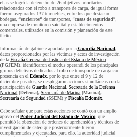
ellas se logró la detención de 26 objetivos prioritarios
relacionados con el robo a transporte de carga, de igual forma
fueron asegurados 137 inmuebles, entre los que destacan
bodegas,
“encierros”
de transportes, “
casas de seguridad
”,
una empresa de monitoreo satelital y establecimientos
comerciales, utilizados en la comisión y planeación de este
ilícito.
Información de gabinete aportada por la
Guardia Nacional
,
datos proporcionados por las víctimas y actos de investigación
de la
Fiscalía General de Justicia del Estado de México
(FGJEM),
identificaron el modus operandi de los principales
grupos delictivos dedicados al robo de transporte de carga con
presencia en el
Edoméx
, por lo que entre el 9 y 12 de
diciembre pasados, se desplegaron acciones simultáneas con la
participación de
Guardia Nacional
,
Secretaría de la Defensa
Nacional
(Defensa),
Secretaría de Marina
(Marina),
Secretaría de Seguridad
(SSEM)
y
Fiscalía Edoméx
.
Cabe señalar que para estas acciones se contó con un amplio
apoyo del
Poder Judicial del Estado de México
, que
permitió la obtención de órdenes de aprehensión y técnicas de
investigación de cateo que posteriormente fueron
cumplimentadas y ejecutadas, para ello, la autoridad judicial