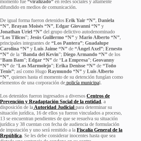
momento fue
“viralizado”
en redes sociales y altamente
difundido en medios de comunicación.
De igual forma fueron detenidos
Erik Yair “N”
,
Daniela
“N”
,
Brayan Moisés “N”
,
Edgar Giovanni “N”
y
Jonathan Uriel “N”
del grupo delictivo autodenominado
“
Los Tilicos
”;
Jesús Guillermo “N”
y
Mario Alberto
“N”
,
principales integrantes de
“Los Pantera”
;
Guadalupe
Carolina “N”
y
Luis Jaime “N”
de
“Ángel Axel”
;
Ernesto
“N”
de la “
Banda del Kevin
”;
Diego Armando “N”
de los
“
Bam Bam
”;
Edgar “N”
de “
La Empresa
”;
Geovanny
“N”
de “
Los Marmolejo
”;
Erika Denisse “N”
de
“Toño
Tenis”
; así como Hugo
Raymundo “N”
y
Luis Alberto
“N”
, quienes hasta el momento de su detención fungían como
elementos de una corporación de
policía municipa
l.
Los detenidos fueron ingresados a diversos
Centros de
Prevención y Readaptación Social de la entidad
, a
disposición de la
Autoridad Judicial
para determinar su
situación jurídica, 16 de ellos ya fueron vinculados a proceso,
13 se encuentran pendientes de que se resuelva su situación
jurídica y 38 cuentan con fecha de audiencia de formulación
de imputación y uno será remitido a la
Fiscalía General de la
República
. Se les debe considerar inocentes hasta que sea