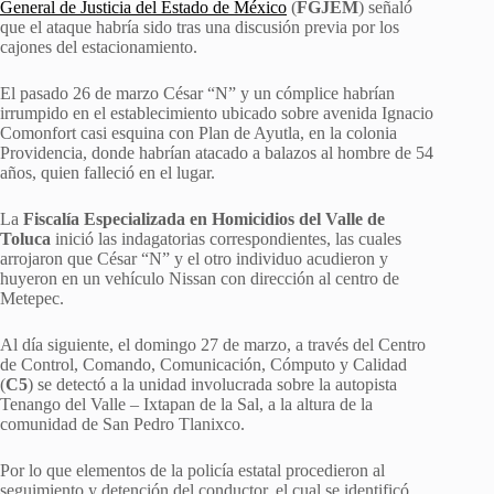
General de Justicia del Estado de México
(
FGJEM
) señaló
que el ataque habría sido tras una discusión previa por los
cajones del estacionamiento.
El pasado 26 de marzo César “N” y un cómplice habrían
irrumpido en el establecimiento ubicado sobre avenida Ignacio
Comonfort casi esquina con Plan de Ayutla, en la colonia
Providencia, donde habrían atacado a balazos al hombre de 54
años, quien falleció en el lugar.
La
Fiscalía Especializada en Homicidios del Valle de
Toluca
inició las indagatorias correspondientes, las cuales
arrojaron que César “N” y el otro individuo acudieron y
huyeron en un vehículo Nissan con dirección al centro de
Metepec.
Al día siguiente, el domingo 27 de marzo, a través del Centro
de Control, Comando, Comunicación, Cómputo y Calidad
(
C5
) se detectó a la unidad involucrada sobre la autopista
Tenango del Valle – Ixtapan de la Sal, a la altura de la
comunidad de San Pedro Tlanixco.
Por lo que elementos de la policía estatal procedieron al
seguimiento y detención del conductor, el cual se identificó