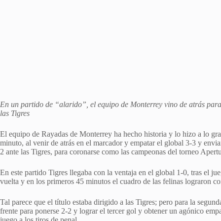
En un partido de “alarido”, el equipo de Monterrey vino de atrás para 
las Tigres
El equipo de Rayadas de Monterrey ha hecho historia y lo hizo a lo gra
minuto, al venir de atrás en el marcador y empatar el global 3-3 y enviar
2 ante las Tigres, para coronarse como las campeonas del torneo Aper
En este partido Tigres llegaba con la ventaja en el global 1-0, tras el j
vuelta y en los primeros 45 minutos el cuadro de las felinas lograron co
Tal parece que el título estaba dirigido a las Tigres; pero para la segund
frente para ponerse 2-2 y lograr el tercer gol y obtener un agónico emp
juego a los tiros de penal.