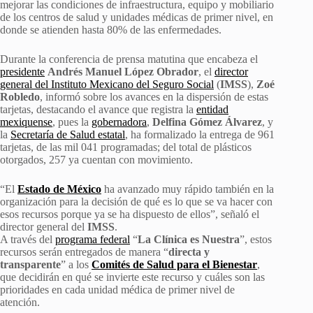
mejorar las condiciones de infraestructura, equipo y mobiliario
de los centros de salud y unidades médicas de primer nivel, en
donde se atienden hasta 80% de las enfermedades.
Durante la conferencia de prensa matutina que encabeza el
presidente
Andrés Manuel López Obrador
, el
director
general del Instituto Mexicano del Seguro Social
(
IMSS
),
Zoé
Robledo
, informó sobre los avances en la dispersión de estas
tarjetas, destacando el avance que registra la
entidad
mexiquense
, pues la
gobernadora
,
Delfina Gómez Álvarez
, y
la
Secretaría de Salud estatal
, ha formalizado la entrega de 961
tarjetas, de las mil 041 programadas; del total de plásticos
otorgados, 257 ya cuentan con movimiento.
“El
Estado de México
ha avanzado muy rápido también en la
organización para la decisión de qué es lo que se va hacer con
esos recursos porque ya se ha dispuesto de ellos”, señaló el
director general del
IMSS
.
A través del
programa federal
“
La Clínica es Nuestra
”, estos
recursos serán entregados de manera “
directa y
transparente
” a los
Comités de Salud para el Bienestar
,
que decidirán en qué se invierte este recurso y cuáles son las
prioridades en cada unidad médica de primer nivel de
atención.