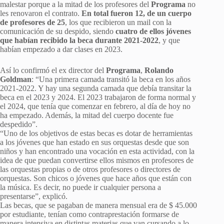
malestar porque a la mitad de los profesores del
Programa
no
les renovaron el contrato.
En total fueron 12, de un cuerpo
de profesores de 25
, los que recibieron un mail con la
comunicación de su despido, siendo
cuatro de ellos jóvenes
que habían recibido la beca durante 2021-2022
, y que
habían empezado a dar clases en 2023.
Así lo confirmó el ex director del
Programa
,
Rolando
Goldman
: “Una primera camada transitó la beca en los años
2021-2022. Y hay una segunda camada que debía transitar la
beca en el 2023 y 2024. El 2023 trabajaron de forma normal y
el 2024, que tenía que comenzar en febrero, al día de hoy no
ha empezado. Además, la mitad del cuerpo docente fue
despedido”.
“Uno de los objetivos de estas becas es dotar de herramientas
a los jóvenes que han estado en sus orquestas desde que son
niños y han encontrado una vocación en esta actividad, con la
idea de que puedan convertirse ellos mismos en profesores de
las orquestas propias o de otros profesores o directores de
orquestas. Son chicos o jóvenes que hace años que están con
la música. Es decir, no puede ir cualquier persona a
presentarse”, explicó.
Las becas, que se pagaban de manera mensual era de $ 45.000
por estudiante, tenían como contraprestación formarse de
manera intensiva en distintas materias que van cursando a lo