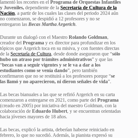
lamentó los recortes en el
Programa de Orquestas Infantiles
y Juveniles,
dependiente de la
Secretaría de Cultura de la
Nación
, a partir de los cuales las clases del periodo 2024 aún
no comenzaron, se despidió a 12 profesores y no se
entregaron las
Becas Martha Argerich
.
Durante un dialogó con el Maestro
Rolando Goldman
,
creador del
Programa
y ex director para profundizar en los
tópicos que Argerich toca en su misiva, y con fuentes directas
de la
Secretaría de Cultura
, desde donde aseguraron que “
sólo
hubo un atraso por trámites administrativos
” y que las
“
becas van a seguir vigentes y se le va a dar a los
estudiantes como se venía dando
”, pero también
confirmaron que no se restituirá a los profesores porque “
se
las llamó y no aparecieron, ni dieron señales de vida
”.
Las becas bianuales a las que se refirió Argerich en su carta
comenzaron a entregarse en 2021, como parte del
Programa
(creado en 2005) por iniciativa del maestro Goldman, con la
colaboración de
Eduardo Hubert
, y se encuentran orientadas
hacia jóvenes mayores de 18 años.
Las becas, explicó la artista, deberían haberse reiniciado en
febrero, lo que no sucedió. Además, la pianista expresó su