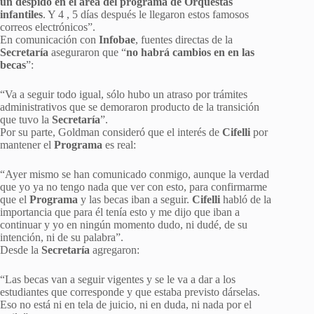
un despido en el área del programa de Orquestas
infantiles
. Y 4 , 5 días después le llegaron estos famosos
correos electrónicos”.
En comunicación con
Infobae
, fuentes directas de la
Secretaría
aseguraron que “
no habrá cambios en en las
becas
”:
“Va a seguir todo igual, sólo hubo un atraso por trámites
administrativos que se demoraron producto de la transición
que tuvo la
Secretaría
”.
Por su parte, Goldman consideró que el interés de
Cifelli
por
mantener el
Programa
es real:
“Ayer mismo se han comunicado conmigo, aunque la verdad
que yo ya no tengo nada que ver con esto, para confirmarme
que el
Programa
y las becas iban a seguir.
Cifelli
habló de la
importancia que para él tenía esto y me dijo que iban a
continuar y yo en ningún momento dudo, ni dudé, de su
intención, ni de su palabra”.
Desde la
Secretaría
agregaron:
“Las becas van a seguir vigentes y se le va a dar a los
estudiantes que corresponde y que estaba previsto dárselas.
Eso no está ni en tela de juicio, ni en duda, ni nada por el