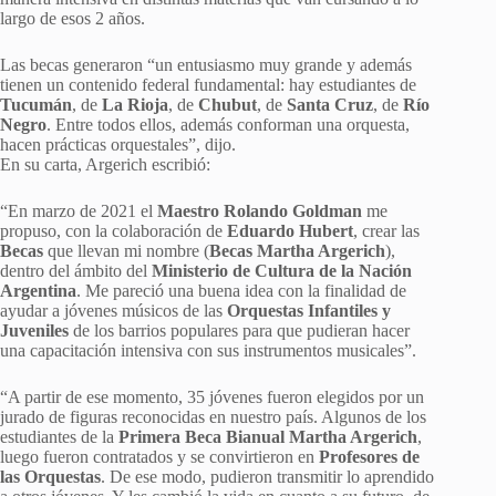
largo de esos 2 años.
Las becas generaron “un entusiasmo muy grande y además
tienen un contenido federal fundamental: hay estudiantes de
Tucumán
, de
La Rioja
, de
Chubut
, de
Santa Cruz
, de
Río
Negro
. Entre todos ellos, además conforman una orquesta,
hacen prácticas orquestales”, dijo.
En su carta, Argerich escribió:
“En marzo de 2021 el
Maestro Rolando Goldman
me
propuso, con la colaboración de
Eduardo Hubert
, crear las
Becas
que llevan mi nombre (
Becas Martha Argerich
),
dentro del ámbito del
Ministerio de Cultura de la Nación
Argentina
. Me pareció una buena idea con la finalidad de
ayudar a jóvenes músicos de las
Orquestas Infantiles y
Juveniles
de los barrios populares para que pudieran hacer
una capacitación intensiva con sus instrumentos musicales”.
“A partir de ese momento, 35 jóvenes fueron elegidos por un
jurado de figuras reconocidas en nuestro país. Algunos de los
estudiantes de la
Primera Beca Bianual Martha Argerich
,
luego fueron contratados y se convirtieron en
Profesores de
las Orquestas
. De ese modo, pudieron transmitir lo aprendido