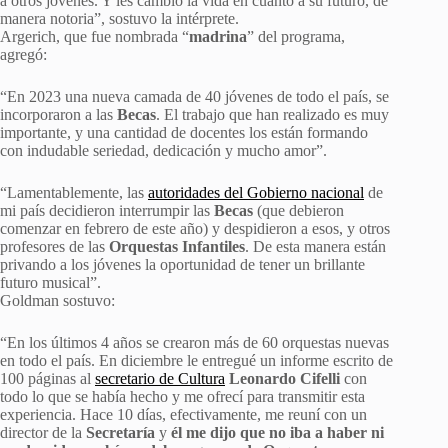
a otros jóvenes. Y les cambió la vida en cuanto a su futuro, de
manera notoria”, sostuvo la intérprete.
Argerich, que fue nombrada “
madrina
” del programa,
agregó:
“En 2023 una nueva camada de 40 jóvenes de todo el país, se
incorporaron a las
Becas
. El trabajo que han realizado es muy
importante, y una cantidad de docentes los están formando
con indudable seriedad, dedicación y mucho amor”.
“Lamentablemente, las
autoridades del Gobierno nacional
de
mi país decidieron interrumpir las
Becas
(que debieron
comenzar en febrero de este año) y despidieron a esos, y otros
profesores de las
Orquestas Infantiles
. De esta manera están
privando a los jóvenes la oportunidad de tener un brillante
futuro musical”.
Goldman sostuvo:
“En los últimos 4 años se crearon más de 60 orquestas nuevas
en todo el país. En diciembre le entregué un informe escrito de
100 páginas al
secretario de Cultura
Leonardo Cifelli
con
todo lo que se había hecho y me ofrecí para transmitir esta
experiencia. Hace 10 días, efectivamente, me reuní con un
director de la
Secretaría
y
él me dijo que no iba a haber ni