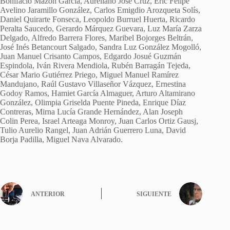
Bonifacio Mazón García, Aureliano José Cruz, Eric Felipe
Avelino Jaramillo González, Carlos Emigdio Arozqueta Solís,
Daniel Quirarte Fonseca, Leopoldo Burruel Huerta, Ricardo
Peralta Saucedo, Gerardo Márquez Guevara, Luz María Zarza
Delgado, Alfredo Barrera Flores, Maribel Bojorges Beltrán,
José Inés Betancourt Salgado, Sandra Luz González Mogolló,
Juan Manuel Crisanto Campos, Edgardo Josué Guzmán
Espindola, Iván Rivera Mendiola, Rubén Barragán Tejeda,
César Mario Gutiérrez Priego, Miguel Manuel Ramírez
Mandujano, Raúl Gustavo Villaseñor Vázquez, Ernestina
Godoy Ramos, Hamiet García Almaguer, Arturo Altamirano
González, Olimpia Griselda Puente Pineda, Enrique Díaz
Contreras, Mirna Lucía Grande Hernández, Alan Joseph
Colin Perea, Israel Arteaga Monroy, Juan Carlos Ortiz Gausj,
Tulio Aurelio Rangel, Juan Adrián Guerrero Luna, David
Borja Padilla, Miguel Nava Alvarado.
ANTERIOR
SIGUIENTE