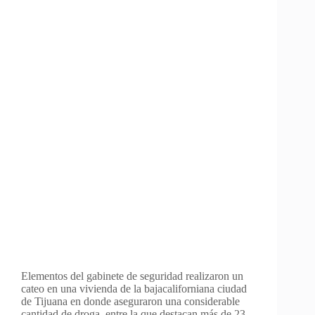
Elementos del gabinete de seguridad realizaron un
cateo en una vivienda de la bajacaliforniana ciudad
de Tijuana en donde aseguraron una considerable
cantidad de droga, entre la que destacan más de 23