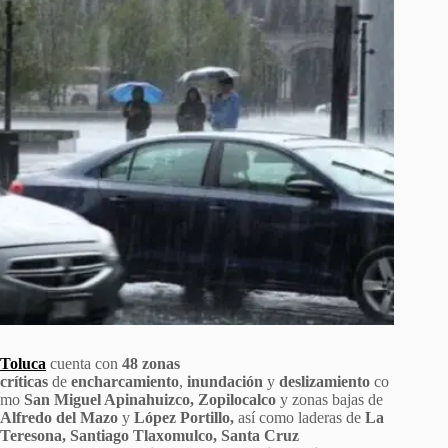
Toluca
cuenta con
48 zonas
críticas
de
encharcamiento
,
inundación
y
deslizamiento
co
mo
San Miguel Apinahuizco, Zopilocalco
y zonas bajas de
Alfredo del Mazo
y
López Portillo,
así como laderas de
La
Teresona, Santiago Tlaxomulco, Santa Cruz