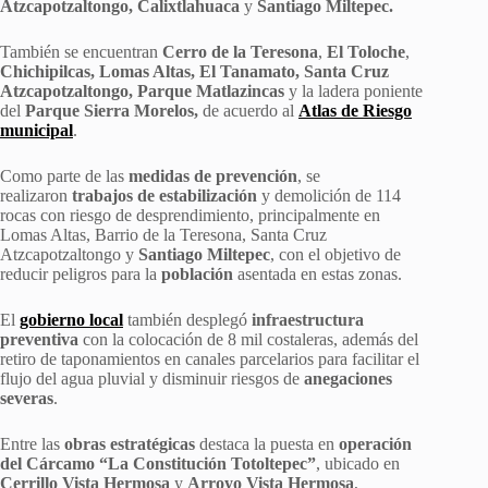
Atzcapotzaltongo, Calixtlahuaca
y
Santiago Miltepec.
También se encuentran
Cerro de la Teresona
,
El Toloche
,
Chichipilcas, Lomas Altas, El Tanamato, Santa Cruz
Atzcapotzaltongo, Parque Matlazincas
y la ladera poniente
del
Parque Sierra Morelos,
de acuerdo al
Atlas de Riesgo
municipal
.
Como parte de las
medidas de prevención
, se
realizaron
trabajos de estabilización
y demolición de 114
rocas con riesgo de desprendimiento, principalmente en
Lomas Altas, Barrio de la Teresona, Santa Cruz
Atzcapotzaltongo y
Santiago Miltepec
, con el objetivo de
reducir peligros para la
población
asentada en estas zonas.
El
gobierno local
también desplegó
infraestructura
preventiva
con la colocación de 8 mil costaleras, además del
retiro de taponamientos en canales parcelarios para facilitar el
flujo del agua pluvial y disminuir riesgos de
anegaciones
severas
.
Entre las
obras estratégicas
destaca la puesta en
operación
del Cárcamo “La Constitución Totoltepec”
, ubicado en
Cerrillo Vista Hermosa
y
Arroyo Vista Hermosa
,