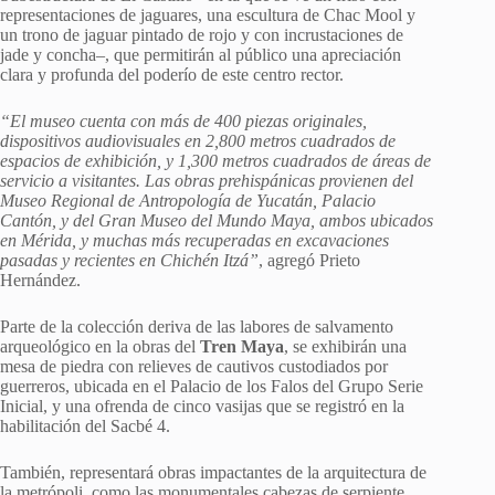
representaciones de jaguares, una escultura de Chac Mool y
un trono de jaguar pintado de rojo y con incrustaciones de
jade y concha–, que permitirán al público una apreciación
clara y profunda del poderío de este centro rector.
“El museo cuenta con más de 400 piezas originales,
dispositivos audiovisuales en 2,800 metros cuadrados de
espacios de exhibición, y 1,300 metros cuadrados de áreas de
servicio a visitantes. Las obras prehispánicas provienen del
Museo Regional de Antropología de Yucatán, Palacio
Cantón, y del Gran Museo del Mundo Maya, ambos ubicados
en Mérida, y muchas más recuperadas en excavaciones
pasadas y recientes en Chichén Itzá”
, agregó Prieto
Hernández.
Parte de la colección deriva de las labores de salvamento
arqueológico en la obras del
Tren Maya
, se exhibirán una
mesa de piedra con relieves de cautivos custodiados por
guerreros, ubicada en el Palacio de los Falos del Grupo Serie
Inicial, y una ofrenda de cinco vasijas que se registró en la
habilitación del Sacbé 4.
También, representará obras impactantes de la arquitectura de
la metrópoli, como las monumentales cabezas de serpiente,