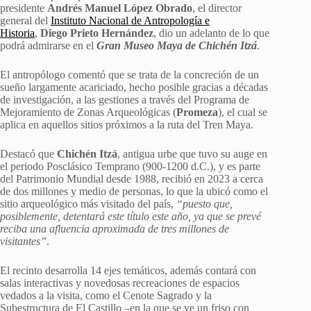
presidente
Andrés Manuel López Obrado
, el director
general del
Instituto Nacional de Antropología e
Historia
,
Diego Prieto Hernández
, dio un adelanto de lo que
podrá admirarse en el
Gran Museo Maya de Chichén Itzá
.
El antropólogo comentó que se trata de la concreción de un
sueño largamente acariciado, hecho posible gracias a décadas
de investigación, a las gestiones a través del Programa de
Mejoramiento de Zonas Arqueológicas (
Promeza
), el cual se
aplica en aquellos sitios próximos a la ruta del Tren Maya.
Destacó que
Chichén Itzá
, antigua urbe que tuvo su auge en
el periodo Posclásico Temprano (900-1200 d.C.), y es parte
del Patrimonio Mundial desde 1988, recibió en 2023 a cerca
de dos millones y medio de personas, lo que la ubicó como el
sitio arqueológico más visitado del país,
“puesto que,
posiblemente, detentará este título este año, ya que se prevé
reciba una afluencia aproximada de tres millones de
visitantes”
.
El recinto desarrolla 14 ejes temáticos, además contará con
salas interactivas y novedosas recreaciones de espacios
vedados a la visita, como el Cenote Sagrado y la
Subestructura de El Castillo –en la que se ve un friso con