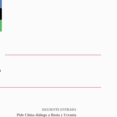
n
SIGUIENTE
ENTRADA
Pide China diálogo a Rusia y Ucrania