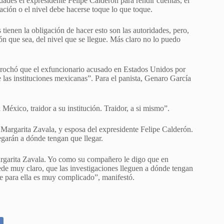
dades el expresidente Felipe Calderón para rendir cuentas, el
ación o el nivel debe hacerse toque lo que toque.
tienen la obligación de hacer esto son las autoridades, pero,
ión que sea, del nivel que se llegue. Más claro no lo puedo
prochó que el exfuncionario acusado en Estados Unidos por
de las instituciones mexicanas”. Para el panista, Genaro García
 México, traidor a su institución. Traidor, a si mismo”.
 Margarita Zavala, y esposa del expresidente Felipe Calderón.
egarán a dónde tengan que llegar.
argarita Zavala. Yo como su compañero le digo que en
quede muy claro, que las investigaciones lleguen a dónde tengan
e para ella es muy complicado”, manifestó.