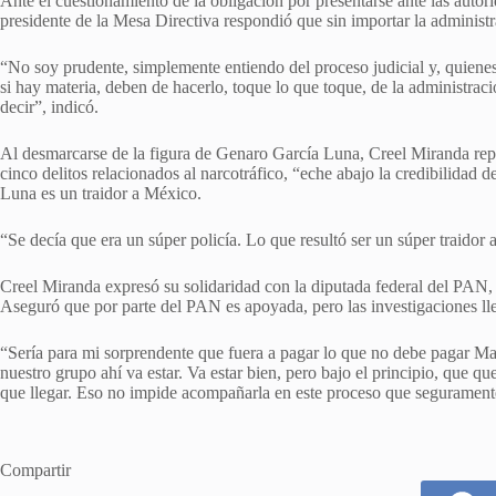
Ante el cuestionamiento de la obligación por presentarse ante las autori
presidente de la Mesa Directiva respondió que sin importar la administr
“No soy prudente, simplemente entiendo del proceso judicial y, quienes 
si hay materia, deben de hacerlo, toque lo que toque, de la administrac
decir”, indicó.
Al desmarcarse de la figura de Genaro García Luna, Creel Miranda re
cinco delitos relacionados al narcotráfico, “eche abajo la credibilidad 
Luna es un traidor a México.
“Se decía que era un súper policía. Lo que resultó ser un súper traidor a
Creel Miranda expresó su solidaridad con la diputada federal del PAN,
Aseguró que por parte del PAN es apoyada, pero las investigaciones ll
“Sería para mi sorprendente que fuera a pagar lo que no debe pagar M
nuestro grupo ahí va estar. Va estar bien, pero bajo el principio, que 
que llegar. Eso no impide acompañarla en este proceso que segurament
Compartir