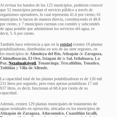
Al revisar los bandos de los 125 municipios, pudieron conocer
que 52 municipios prestan el servicio público a través de
organismos operadores, lo cual representa 41.6 por ciento; 61
municipios lo hacen de manera directa, constituyendo el 48.8
por ciento, y 7 municipios cuentan con comités y subcomités
de agua potable que administran los servicios del agua, es
decir, 5. 6 por ciento.
También hace referencia a que en la
entidad
existen 19 plantas
potabilizadoras, distribuidas en seis de las siete regiones, en
los municipios de
Almoloya del Río, Atizapán
de
Zaragoza,
Chimalhuacán, El Oro, Ixtapan de
la
Sal, Ixtlahuaca,
La
Paz,
Nezahualcóyotl
, Tenancingo, Texcaltitlán, Tonatico,
Tultitlán
y
Villa de Allende.
La capacidad total de las plantas potabilizadoras es de 126 mil
231 litros por segundo, pero estas apenas potabilizan 17 mil
937 litros, es decir, funcionan al 68.4 por ciento de su
capacidad.
Además, existen 129 plantas municipales de tratamiento de
aguas residuales en operación, ubicadas en los municipios de
Atizapán de Zaragoza
,
Atlacomulco, Cuautitlán Izcalli,