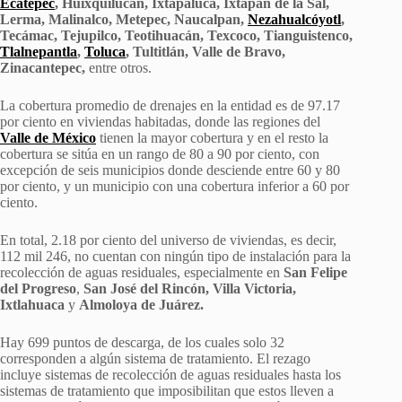
Ecatepec
, Huixquilucan, Ixtapaluca, Ixtapan de la Sal,
Lerma, Malinalco, Metepec, Naucalpan,
Nezahualcóyotl
,
Tecámac, Tejupilco, Teotihuacán, Texcoco, Tianguistenco,
Tlalnepantla
,
Toluca
, Tultitlán, Valle de Bravo,
Zinacantepec,
entre otros.
La cobertura promedio de drenajes en la entidad es de 97.17
por ciento en viviendas habitadas, donde las regiones del
Valle de México
tienen la mayor cobertura y en el resto la
cobertura se sitúa en un rango de 80 a 90 por ciento, con
excepción de seis municipios donde desciende entre 60 y 80
por ciento, y un municipio con una cobertura inferior a 60 por
ciento.
En total, 2.18 por ciento del universo de viviendas, es decir,
112 mil 246, no cuentan con ningún tipo de instalación para la
recolección de aguas residuales, especialmente en
San Felipe
del Progreso
,
San José del Rincón, Villa Victoria,
Ixtlahuaca
y
Almoloya de Juárez.
Hay 699 puntos de descarga, de los cuales solo 32
corresponden a algún sistema de tratamiento. El rezago
incluye sistemas de recolección de aguas residuales hasta los
sistemas de tratamiento que imposibilitan que estos lleven a